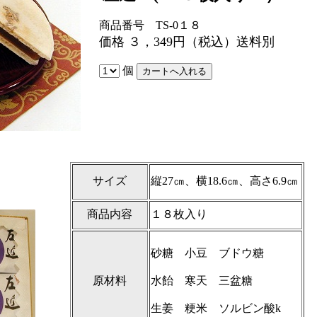
商品番号 TS-0１８
価格 ３，349円
（税込）送料別
個
サイズ
縦27㎝、横18.6㎝、高さ6.9㎝
商品内容
１８枚入り
砂糖 小豆 ブドウ糖
原材料
水飴 寒天 三盆糖
生姜 粳米 ソルビン酸k