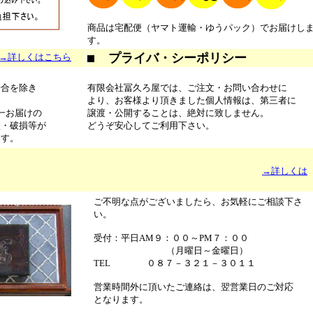
商品は宅配便（ヤマト運輸・ゆうパック）でお届けし
す。
プライバ・シーポリシー
詳しくはこちら
場合を除き
有限会社冨久ろ屋では、ご注文・お問い合わせに
より、お客様より頂きました個人情報は、第三者に
一お届けの
譲渡・公開することは、絶対に致しません。
損・破損等が
どうぞ安心してご利用下さい。
ます。
→詳しくは
ご不明な点がございましたら、お気軽にご相談下さ
い。
受付：平日AM９：００～PM７：００
（月曜日～金曜日）
TEL ０８７－３２１－３０１１
営業時間外に頂いたご連絡は、翌営業日のご対応
となります。