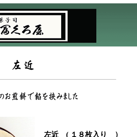
左近 ( １８枚入り ）