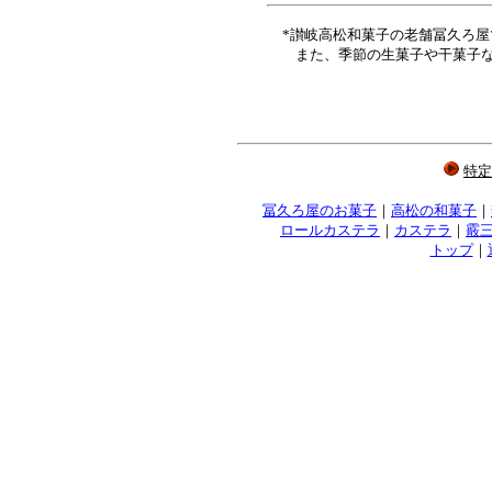
*讃岐高松和菓子の老舗冨久ろ
また、季節の生菓子や干菓子な
特定
冨久ろ屋のお菓子
｜
高松の和菓子
｜
ロールカステラ
｜
カステラ
｜
霰
トップ
｜