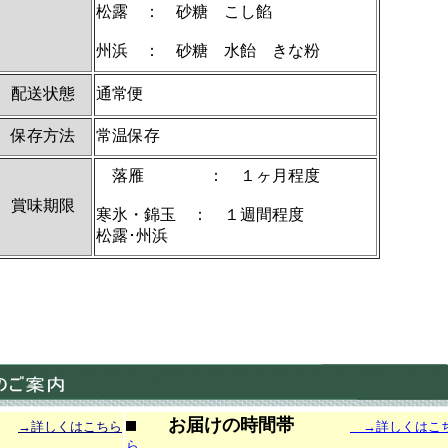
松露 ： 砂糖 こし餡
州浜 ： 砂糖 水飴 きな粉
配送状態
通常便
保存方法
常温保存
落雁 ： １ヶ月程度
賞味期限
寒氷・錦玉 ： １週間程度
松露･州浜
お届けの時間帯
→詳しくはこちら
→詳しくはこ
ら