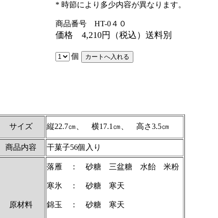
* 時節により多少内容が異なります。
商品番号 HT-0４０
価格 4,210円
（税込）送料別
個
サイズ
縦22.7㎝、 横17.1㎝、 高さ3.5㎝
商品内容
干菓子56個入り
落雁 ： 砂糖 三盆糖 水飴 米粉
寒氷 ： 砂糖 寒天
原材料
錦玉 ： 砂糖 寒天