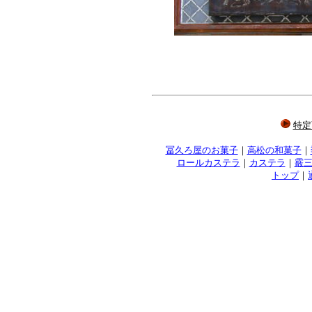
特定
冨久ろ屋のお菓子
｜
高松の和菓子
｜
ロールカステラ
｜
カステラ
｜
霰
トップ
｜